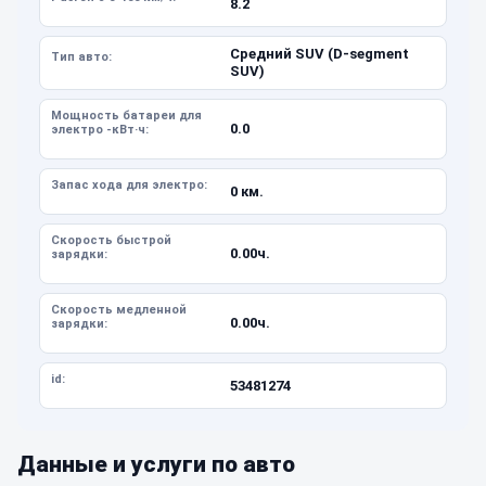
8.2
Средний SUV (D-segment
Тип авто:
SUV)
Мощность батареи для
0.0
электро -кВт·ч:
Запас хода для электро:
0 км.
Скорость быстрой
0.00ч.
зарядки:
Скорость медленной
0.00ч.
зарядки:
id:
53481274
Данные и услуги по авто