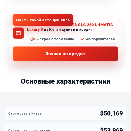
1
/
5
Все фото (5)
Найти такой авто дешевле
Mercedes-Benz GLC 2023 GLC 260 L 4MATIC
Luxury 5
из Китая купить в кредит
Быстрое оформление
Без поручителей
Заявка на кредит
Основные характеристики
$50,169
$53,969