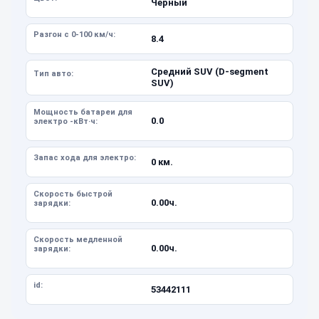
Черный
Разгон с 0-100 км/ч:
8.4
Средний SUV (D-segment
Тип авто:
SUV)
Мощность батареи для
0.0
электро -кВт·ч:
Запас хода для электро:
0 км.
Скорость быстрой
0.00ч.
зарядки:
Скорость медленной
0.00ч.
зарядки:
id:
53442111