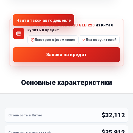
1
/
5
Все фото (5)
Найти такой авто дешевле
Mercedes-Benz GLB 2023 GLB 220
из Китая
купить в кредит
Быстрое оформление
Без поручителей
Заявка на кредит
Основные характеристики
$32,112
$35,912