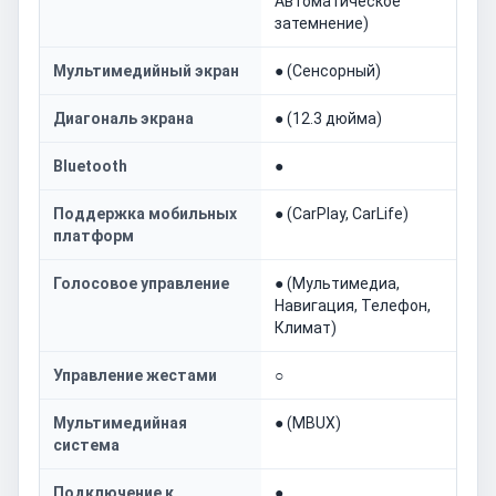
Автоматическое
затемнение)
Мультимедийный экран
● (Сенсорный)
Диагональ экрана
● (12.3 дюйма)
Bluetooth
●
Поддержка мобильных
● (CarPlay, CarLife)
платформ
Голосовое управление
● (Мультимедиа,
Навигация, Телефон,
Климат)
Управление жестами
○
Мультимедийная
● (MBUX)
система
Подключение к
●