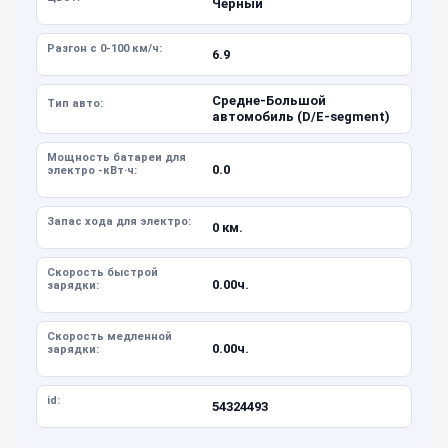
Черный
Разгон с 0-100 км/ч:
6.9
Средне-Большой
Тип авто:
автомобиль (D/E-segment)
Мощность батареи для
0.0
электро -кВт·ч:
Запас хода для электро:
0 км.
Скорость быстрой
0.00ч.
зарядки:
Скорость медленной
0.00ч.
зарядки:
id:
54324493