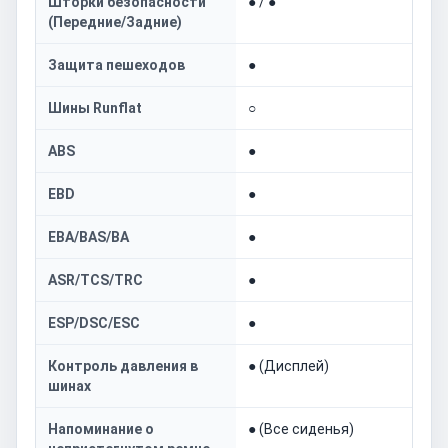
Шторки безопасности
● / ●
(Передние/Задние)
Защита пешеходов
●
Шины Runflat
○
ABS
●
EBD
●
EBA/BAS/BA
●
ASR/TCS/TRC
●
ESP/DSC/ESC
●
Контроль давления в
● (Дисплей)
шинах
Напоминание о
● (Все сиденья)