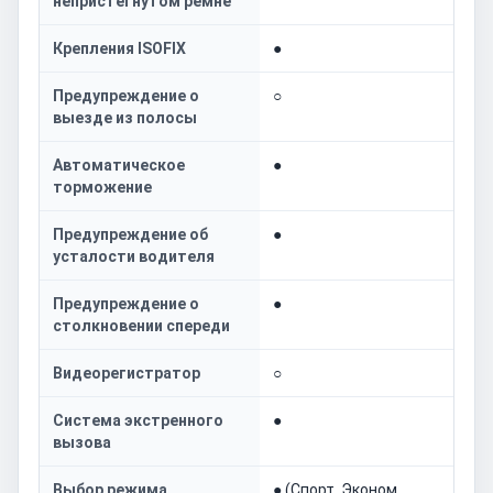
непристегнутом ремне
Крепления ISOFIX
●
Предупреждение о
○
выезде из полосы
Автоматическое
●
торможение
Предупреждение об
●
усталости водителя
Предупреждение о
●
столкновении спереди
Видеорегистратор
○
Система экстренного
●
вызова
Выбор режима
● (Спорт, Эконом,