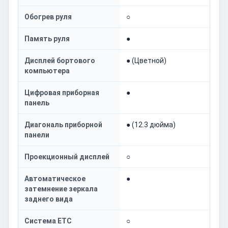
Обогрев руля
○
Память руля
●
Дисплей бортового
● (Цветной)
компьютера
Цифровая приборная
●
панель
Диагональ приборной
● (12.3 дюйма)
панели
Проекционный дисплей
○
Автоматическое
●
затемнение зеркала
заднего вида
Система ETC
○