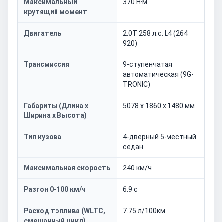
Максимальный
370 Н·м
крутящий момент
Двигатель
2.0T 258 л.с. L4 (264
920)
Трансмиссия
9-ступенчатая
автоматическая (9G-
TRONIC)
Габариты (Длина x
5078 x 1860 x 1480 мм
Ширина x Высота)
Тип кузова
4-дверный 5-местный
седан
Максимальная скорость
240 км/ч
Разгон 0-100 км/ч
6.9 с
Расход топлива (WLTC,
7.75 л/100км
смешанный цикл)