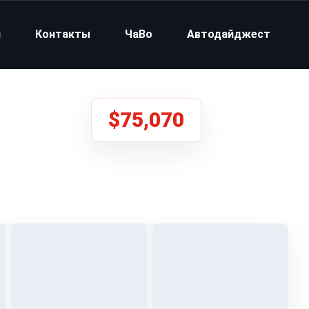
и
Контакты
ЧаВо
Автодайджест
$75,070