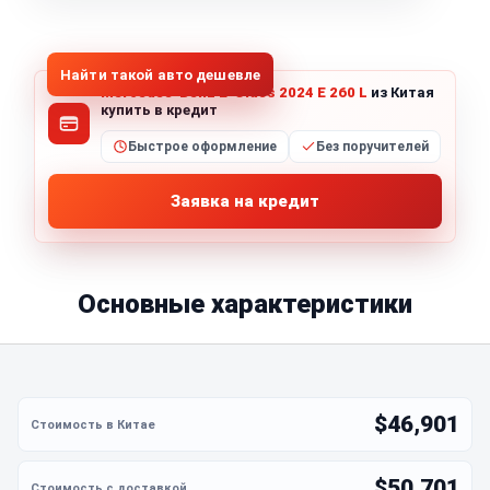
1
/
5
Все фото (5)
Найти такой авто дешевле
Mercedes-Benz E-Class 2024 E 260 L
из Китая
купить в кредит
Быстрое оформление
Без поручителей
Заявка на кредит
Основные характеристики
$46,901
$50,701