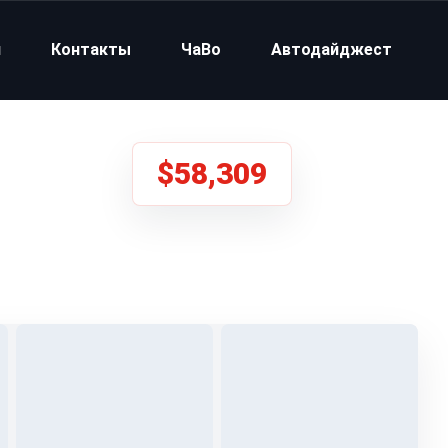
и
Контакты
ЧаВо
Автодайджест
$58,309