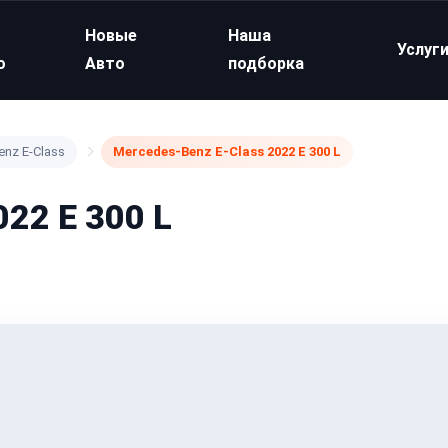
Новые
Наша
Услуг
о
Авто
подборка
nz E-Class
Mercedes-Benz E-Class 2022 E 300 L
22 E 300 L