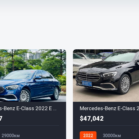
Mercedes-Benz E-Class 2022 E 300 L Luxury
7
$47,042
29000км
2022
30000км