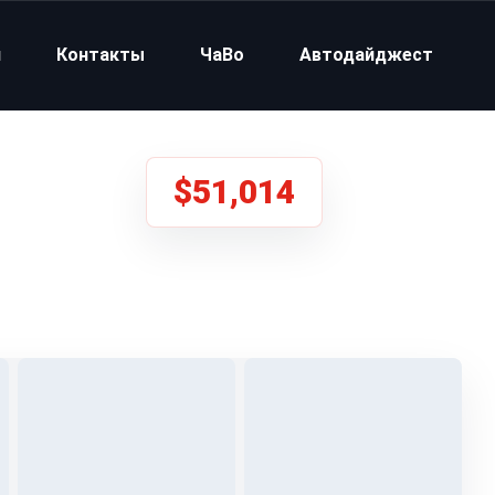
и
Контакты
ЧаВо
Автодайджест
$51,014