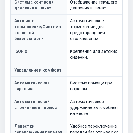
Система контроля
Отображение текущего
давления в шинах
давления в шинах.
Активное
Автоматическое
торможение/Система
торможение для
активной
предотвращения
безопасности
столкновений.
ISOFIX
Крепления для детских
сидений.
Управление и комфорт
Автоматическая
Система помощи при
парковка
парковке.
Автоматический
Автоматическое
стояночный тормоз
удержание автомобиля
на месте.
Лепестки
Удобное переключение
переключения передач
передач без отрыва рук