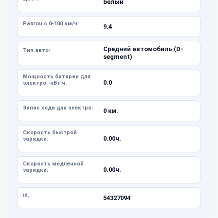
Белый
Разгон с 0-100 км/ч:
9.4
Средний автомобиль (D-
Тип авто:
segment)
Мощность батареи для
0.0
электро -кВт·ч:
Запас хода для электро:
0 км.
Скорость быстрой
0.00ч.
зарядки:
Скорость медленной
0.00ч.
зарядки:
id:
54327094