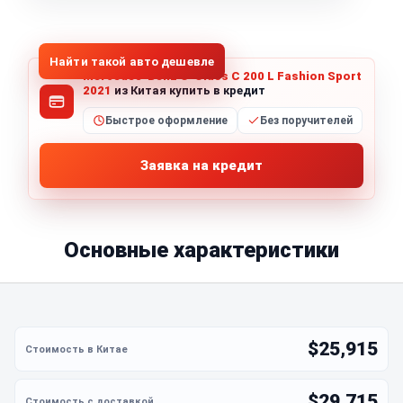
1
/
8
Все фото (8)
Найти такой авто дешевле
Mercedes-Benz C-Class C 200 L Fashion Sport
2021
из Китая купить в кредит
Быстрое оформление
Без поручителей
Заявка на кредит
Основные характеристики
$25,915
$29,715