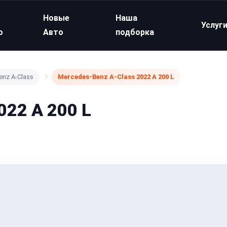
Новые
Наша
Услуг
о
Авто
подборка
enz A-Class
Mercedes-Benz A-Class 2022 A 200 L
022 A 200 L