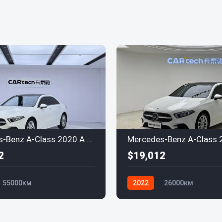
Mercedes-Benz A-Class 2020 A 200 L Sport Sedan
2
$19,012
55000км
2022
26000км
-Benz
Mercedes-Benz