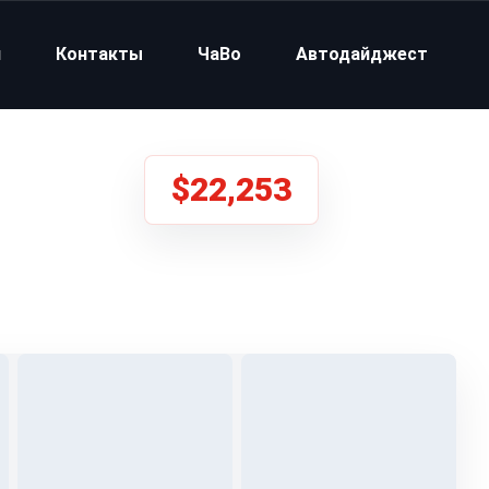
и
Контакты
ЧаВо
Автодайджест
$22,253