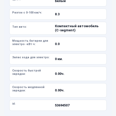
Белый
Разгон с 0-100 км/ч:
8.3
Компактный автомобиль
Тип авто:
(C-segment)
Мощность батареи для
0.0
электро -кВт·ч:
Запас хода для электро:
0 км.
Скорость быстрой
0.00ч.
зарядки:
Скорость медленной
0.00ч.
зарядки:
id:
53694507