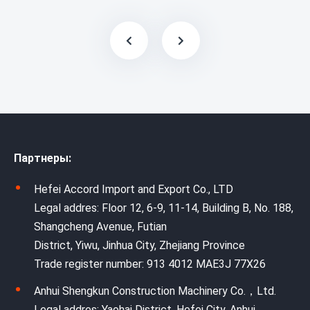
Партнеры:
Hefei Accord Import and Export Co., LTD
Legal addres: Floor 12, 6-9, 11-14, Building B, No. 188,
Shangcheng Avenue, Futian
District, Yiwu, Jinhua City, Zhejiang Province
Trade register number: 913 4012 MAE3J 77X26
Anhui Shengkun Construction Machinery Co.，Ltd.
Legal addres: Yaohai District, Hefei City, Anhui