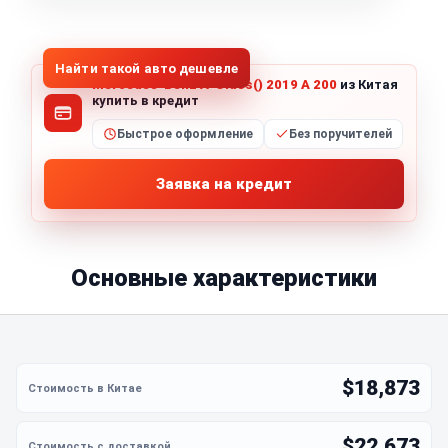
1
/
8
Все фото (8)
Найти такой авто дешевле
Mercedes-Benz A-Class() 2019 A 200
из Китая
купить в кредит
Быстрое оформление
Без поручителей
Заявка на кредит
Основные характеристики
$18,873
$22,673