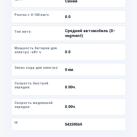
Синий
Разгон с 0-100 км/ч:
0.0
Средний автомобиль (D-
Тип авто:
segment)
Мощность батареи для
0.0
электро -кВт·ч:
Запас хода для электро:
0 км.
Скорость быстрой
0.00ч.
зарядки:
Скорость медленной
0.00ч.
зарядки:
id:
54339569