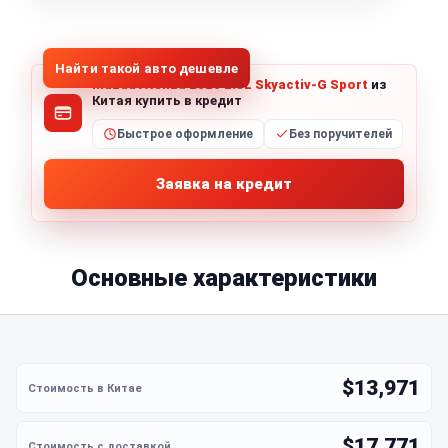
1
/
8
Все фото (8)
Найти такой авто дешевле
Mazda Atenza 2020 2.5L Skyactiv-G Sport
из
Китая купить в кредит
Быстрое оформление
Без поручителей
Заявка на кредит
Основные характеристики
$13,971
$17,771