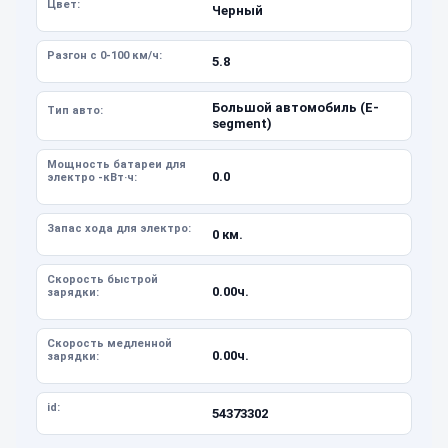
Цвет:
Черный
Разгон с 0-100 км/ч:
5.8
Большой автомобиль (E-
Тип авто:
segment)
Мощность батареи для
0.0
электро -кВт·ч:
Запас хода для электро:
0 км.
Скорость быстрой
0.00ч.
зарядки:
Скорость медленной
0.00ч.
зарядки:
id:
54373302