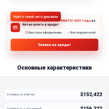
1
/
8
Все фото (8)
Найти такой авто дешевле
Maybach S-Class S 480 4MATIC 2021 года
из
Китая купить в кредит
Быстрое оформление
Без поручителей
Заявка на кредит
Основные характеристики
$152,422
$156,222