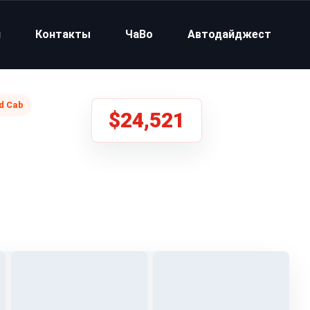
и
Контакты
ЧаВо
Автодайджест
d Cab
$24,521