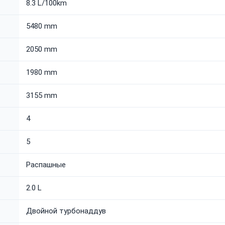
8.3 L/100km
5480 mm
2050 mm
1980 mm
3155 mm
4
5
Распашные
2.0 L
Двойной турбонаддув