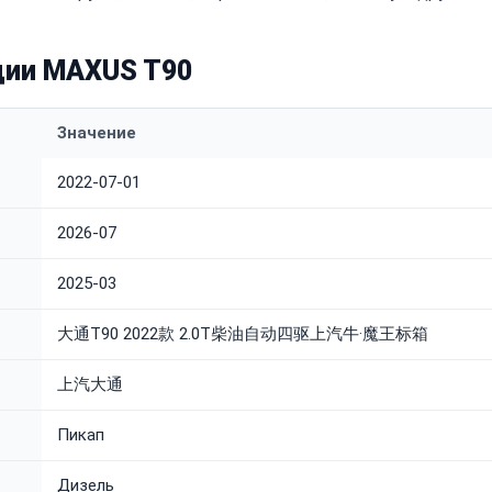
ции MAXUS T90
Значение
2022-07-01
2026-07
2025-03
大通T90 2022款 2.0T柴油自动四驱上汽牛·魔王标箱
上汽大通
Пикап
Дизель