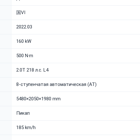
国VI
2022.03
160 kW
500 N·m
2.0T 218 л.с. L4
8-ступенчатая автоматическая (AT)
5480×2050×1980 mm
Пикап
185 km/h