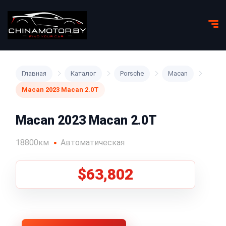
Главная
Каталог
Porsche
Macan
Macan 2023 Macan 2.0T
Macan 2023 Macan 2.0T
18800км
Автоматическая
$63,802
1
/
5
Все фото (5)