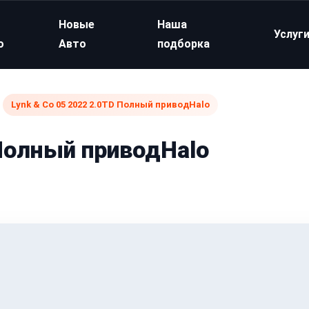
Новые
Наша
Услуг
о
Авто
подборка
Lynk & Co 05 2022 2.0TD Полный приводHalo
 Полный приводHalo