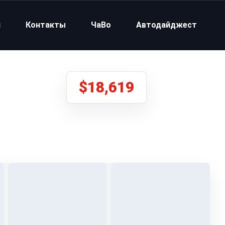
и
Контакты
ЧаВо
Автодайджест
$18,619