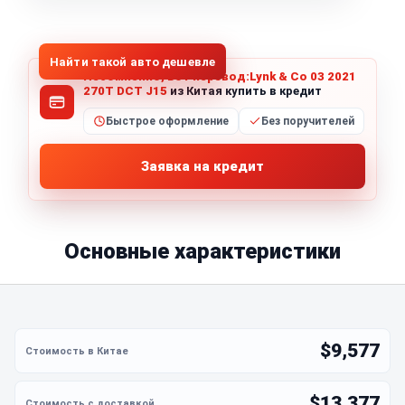
1
/
8
Все фото (8)
Найти такой авто дешевле
Несомненно, вот перевод:Lynk & Co 03 2021
270T DCT J15
из Китая купить в кредит
Быстрое оформление
Без поручителей
Заявка на кредит
Основные характеристики
$9,577
$13,377