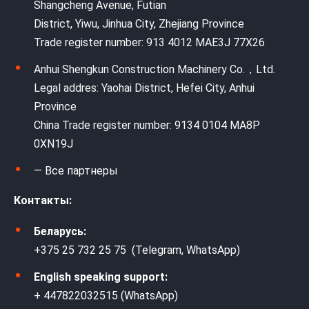
Shangcheng Avenue, Futian
District, Yiwu, Jinhua City, Zhejiang Province
Trade register number: 913 4012 MAE3J 77X26
Anhui Shengkun Construction Machinery Co.，Ltd.
Legal addres: Yaohai District, Hefei City, Anhui
Province
China Trade register number: 9134 0104 MA8P
0XN19J
— Все партнеры
Контакты:
Беларусь:
+375 25 732 25 75 (Telegram, WhatsApp)
English speaking support:
+ 447822032515 (WhatsApp)