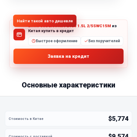
1
/
5
Все фото (5)
Найти такой авто дешевле
Little Sea Lion X30 2023 1.5L 2/5SWC15M
из
Китая купить в кредит
Быстрое оформление
Без поручителей
Заявка на кредит
Основные характеристики
$5,774
$9,574