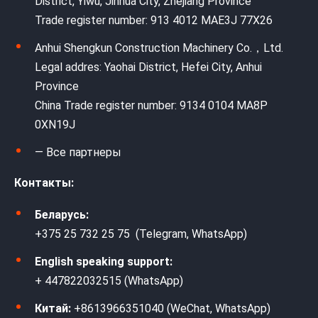
District, Yiwu, Jinhua City, Zhejiang Province
Trade register number: 913 4012 MAE3J 77X26
Anhui Shengkun Construction Machinery Co.，Ltd.
Legal addres: Yaohai District, Hefei City, Anhui
Province
China Trade register number: 9134 0104 MA8P
0XN19J
— Все партнеры
Контакты:
Беларусь:
+375 25 732 25 75 (Telegram, WhatsApp)
English speaking support:
+ 447822032515 (WhatsApp)
Китай:
+8613966351040 (WeChat, WhatsApp)