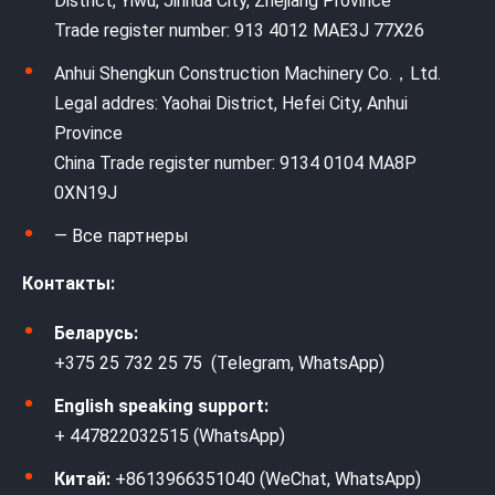
District, Yiwu, Jinhua City, Zhejiang Province
Trade register number: 913 4012 MAE3J 77X26
Anhui Shengkun Construction Machinery Co.，Ltd.
Legal addres: Yaohai District, Hefei City, Anhui
Province
China Trade register number: 9134 0104 MA8P
0XN19J
— Все партнеры
Контакты:
Беларусь:
+375 25 732 25 75 (Telegram, WhatsApp)
English speaking support:
+ 447822032515 (WhatsApp)
Китай:
+8613966351040 (WeChat, WhatsApp)