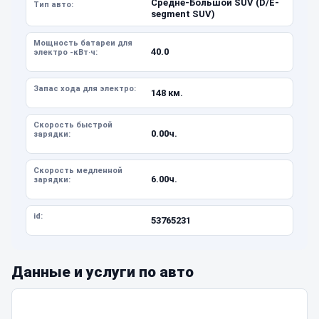
Средне-Большой SUV (D/E-
Тип авто:
segment SUV)
Мощность батареи для
40.0
электро -кВт·ч:
Запас хода для электро:
148 км.
Скорость быстрой
0.00ч.
зарядки:
Скорость медленной
6.00ч.
зарядки:
id:
53765231
Данные и услуги по авто