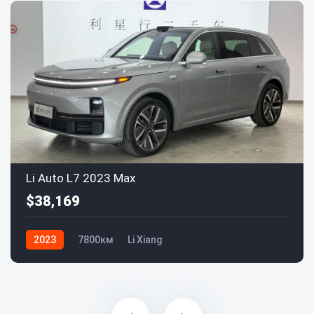
Li Auto L7 2023 Max
$38,169
2023
7800км
Li Xiang