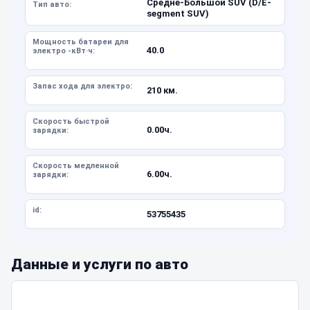
Средне-Большой SUV (D/E-
Тип авто:
segment SUV)
Мощность батареи для
40.0
электро -кВт·ч:
Запас хода для электро:
210 км.
Скорость быстрой
0.00ч.
зарядки:
Скорость медленной
6.00ч.
зарядки:
id:
53755435
Данные и услуги по авто