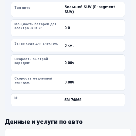
Большой SUV (E-segment
Тип авто:
SUV)
Мощность батареи для
0.0
электро -кВт·ч:
Запас хода для электро:
0 км.
Скорость быстрой
0.00ч.
зарядки:
Скорость медленной
0.00ч.
зарядки:
id:
53174868
Данные и услуги по авто