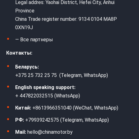
Legal addres: Yaohai District, Hefei City, Anhui
Province
China Trade register number: 9134 0104 MA8P
0XN19J
— Все партнеры
Контакты:
Беларусь:
+375 25 732 25 75 (Telegram, WhatsApp)
English speaking support:
+ 447822032515 (WhatsApp)
Китай:
+8613966351040 (WeChat, WhatsApp)
РФ:
+79939242575 (Telegram, WhatsApp)
Mail:
hello@chinamotor.by