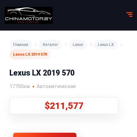
Главная
Каталог
Lexus
Lexus LX
Lexus LX 2019 570
Lexus LX 2019 570
17700км
Автоматическая
$211,577
1
/
5
Все фото (5)