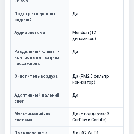
ключа
Подогрев передних
Да
сидений
Аудиосистема
Meridian (12
динамиков)
Раздельный климат-
Да
контроль для задних
пассажиров
Очиститель воздуха
Да (PM2.5 фильтр,
ионизатор)
Адаптивный дальний
Да
свет
Мультимедийная
Да (с поддержкой
система
CarPlay и CarLife)
Подключение к
Да (4G, Wi-Fi)