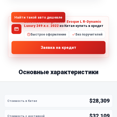
1
/
8
Все фото (8)
Найти такой авто дешевле
Land Rover Range Rover Evoque L R-Dynamic
Luxury 249 л.с. 2022
из Китая купить в кредит
Быстрое оформление
Без поручителей
Заявка на кредит
Основные характеристики
$28,309
$32,109