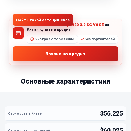
1
/
5
Все фото (5)
Найти такой авто дешевле
Land Rover Discovery 2020 3.0 SC V6 SE
из
Китая купить в кредит
Быстрое оформление
Без поручителей
Заявка на кредит
Основные характеристики
$56,225
$60,025