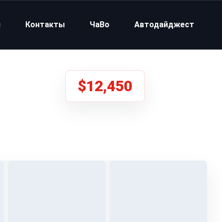
и
Контакты
ЧаВо
Автодайджест
$12,450