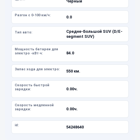
Черный
Разгон с 0-100 км/ч:
0.0
Средне-Большой SUV (D/E-
Тип авто:
segment SUV)
Мощность батареи для
84.0
электро -кВт·ч:
Запас хода для электро:
550 км.
Скорость быстрой
0.00ч.
зарядки:
Скорость медленной
0.00ч.
зарядки:
id:
54248640