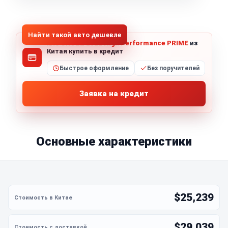
1
/
8
Все фото (8)
Найти такой авто дешевле
ID.6 CROZZ 2022 High Performance PRIME
из
Китая купить в кредит
Быстрое оформление
Без поручителей
Заявка на кредит
Основные характеристики
$25,239
$29,039