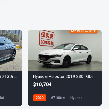
Hyundai Veloster 2019 280TGDi Euro VI
Hyundai Veloster 2019 280TGDi Euro VI
$10,704
ai
2020
67100км
Hyundai