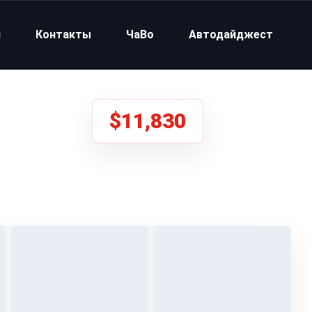
и
Контакты
ЧаВо
Автодайджест
$11,830