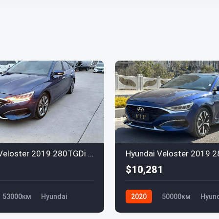
Hyundai Veloster 2019 280TGDi Euro VI
$10,281
53000км
Hyundai
2020
50000км
Hyund