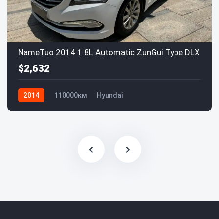
NameTuo 2014 1.8L Automatic ZunGui Type DLX
$2,632
2014
110000км
Hyundai