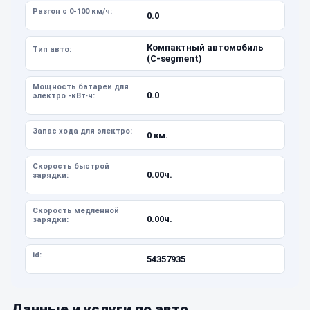
Разгон с 0-100 км/ч:
0.0
Компактный автомобиль
Тип авто:
(C-segment)
Мощность батареи для
0.0
электро -кВт·ч:
Запас хода для электро:
0 км.
Скорость быстрой
0.00ч.
зарядки:
Скорость медленной
0.00ч.
зарядки:
id:
54357935
Данные и услуги по авто