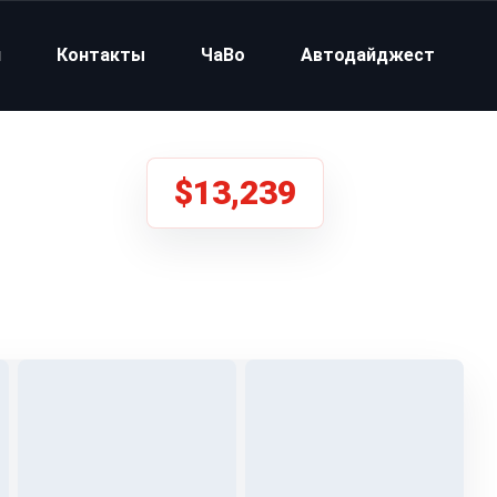
и
Контакты
ЧаВо
Автодайджест
$13,239