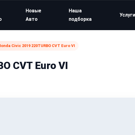
Новые
Наша
Услуг
о
Авто
подборка
onda Civic 2019 220TURBO CVT Euro VI
O CVT Euro VI