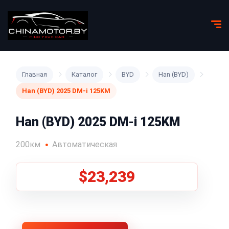
Главная
Каталог
BYD
Han (BYD)
Han (BYD) 2025 DM-i 125KM
Han (BYD) 2025 DM-i 125KM
200км
Автоматическая
$23,239
1
/
5
Все фото (5)