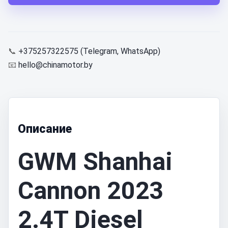
📞
+375257322575 (Telegram, WhatsApp)
📧
hello@chinamotor.by
Описание
GWM Shanhai
Cannon 2023
2.4T Diesel