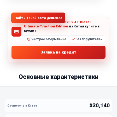
1
/
8
Все фото (8)
Найти такой авто дешевле
GWM Shanhai Cannon 2023 2.4T Diesel
Ultimate Traction Edition
из Китая купить в
кредит
Быстрое оформление
Без поручителей
Заявка на кредит
Основные характеристики
$30,140