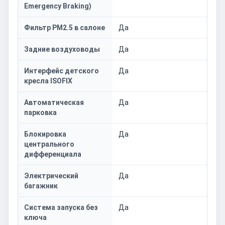
Emergency Braking)
Фильтр PM2.5 в салоне
Да
Задние воздуховоды
Да
Интерфейс детского
Да
кресла ISOFIX
Автоматическая
Да
парковка
Блокировка
Да
центрального
дифференциала
Электрический
Да
багажник
Система запуска без
Да
ключа