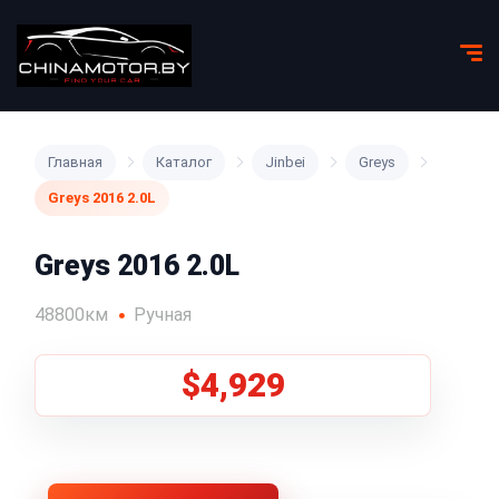
Главная
Каталог
Jinbei
Greys
Greys 2016 2.0L
Greys 2016 2.0L
48800км
Ручная
$4,929
1
/
5
Все фото (5)