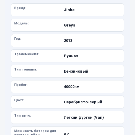
Бренд:
Jinbei
Модель:
Greys
Год:
2013
Трансмиссия:
Ручная
Тип топлива:
Бензиновый
Пробег:
40000км
Цвет:
Серебристо-серый
Тип авто:
Легкий фургон (Van)
Мощность батареи для
0.0
электро -кВт·ч: