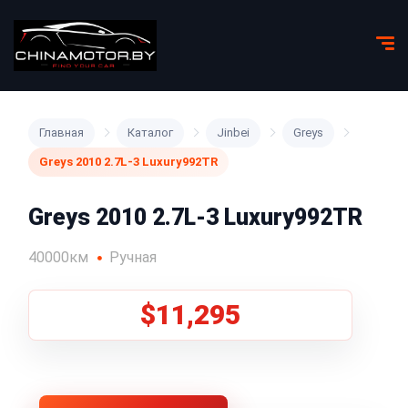
Главная
Каталог
Jinbei
Greys
Greys 2010 2.7L-3 Luxury992TR
Greys 2010 2.7L-3 Luxury992TR
40000км
Ручная
$11,295
1
/
5
Все фото (5)