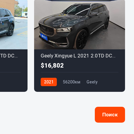
Geely Xingyue L 2021 2.0TD DCT EVO
Geely Xingyue L 2021 2.0TD DCT EVO
$16,802
2021
56200км
Geely
Поиск