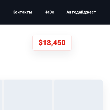
и
Контакты
ЧаВо
Автодайджест
$18,450