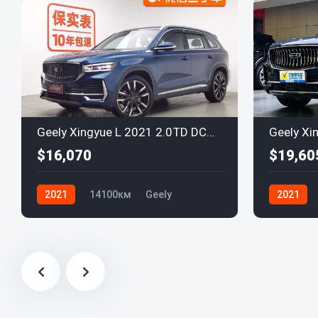
Geely Xingyue L 2021 2.0TD DCT EVO
$16,070
$19,60
2021
14100км
Geely
2021