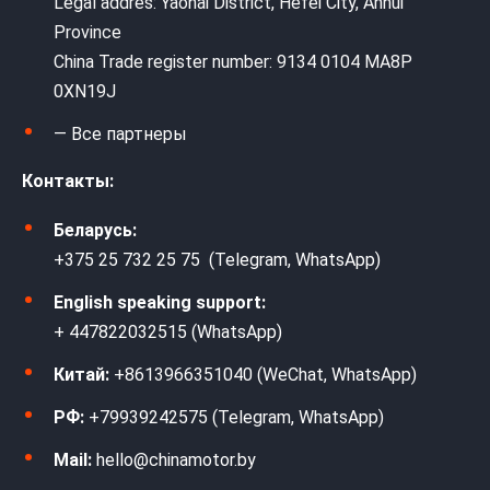
Legal addres: Yaohai District, Hefei City, Anhui
Province
China Trade register number: 9134 0104 MA8P
0XN19J
— Все партнеры
Контакты:
Беларусь:
+375 25 732 25 75 (Telegram, WhatsApp)
English speaking support:
+ 447822032515 (WhatsApp)
Китай:
+8613966351040 (WeChat, WhatsApp)
РФ:
+79939242575 (Telegram, WhatsApp)
Mail:
hello@chinamotor.by