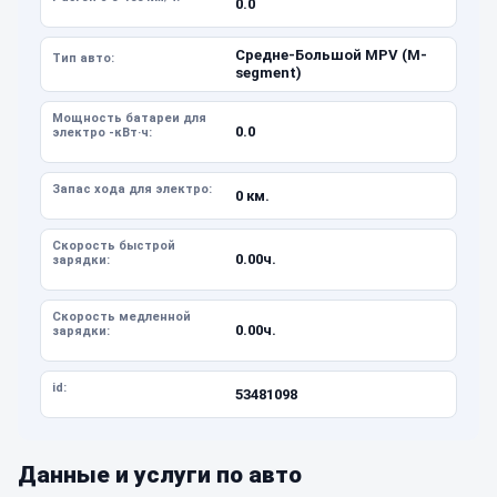
0.0
Средне-Большой MPV (M-
Тип авто:
segment)
Мощность батареи для
0.0
электро -кВт·ч:
Запас хода для электро:
0 км.
Скорость быстрой
0.00ч.
зарядки:
Скорость медленной
0.00ч.
зарядки:
id:
53481098
Данные и услуги по авто