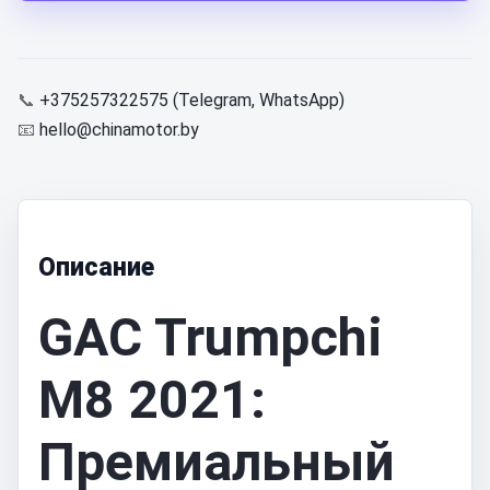
📞
+375257322575 (Telegram, WhatsApp)
📧
hello@chinamotor.by
Описание
GAC Trumpchi
M8 2021:
Премиальный