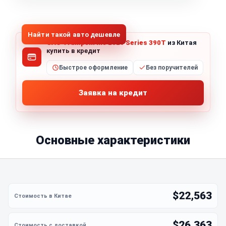
1
/
5
Все фото (5)
Найти такой авто дешевле
GAC Trumpchi M8 2021 Series 390T
из Китая
купить в кредит
Быстрое оформление
Без поручителей
Заявка на кредит
Основные характеристики
$22,563
$26,363