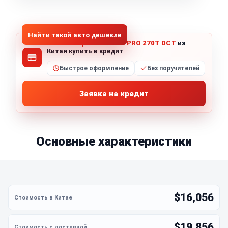
1
/
8
Все фото (8)
Найти такой авто дешевле
GAC Trumpchi M6 2023 PRO 270T DCT
из
Китая купить в кредит
Быстрое оформление
Без поручителей
Заявка на кредит
Основные характеристики
$16,056
$19,856