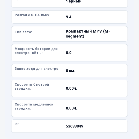
Черный
Разгон с 0-100 км/ч:
9.4
Компактный MPV (M-
Тип авто:
segment)
Мощность батареи для
0.0
электро -кВт·ч:
Запас хода для электро:
0 км.
Скорость быстрой
0.00ч.
зарядки:
Скорость медленной
0.00ч.
зарядки:
id:
53683049