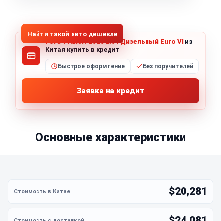
1
/
5
Все фото (5)
Найти такой авто дешевле
Ford Transit 2020 2.0TДизельный Euro VI
из
Китая купить в кредит
Быстрое оформление
Без поручителей
Заявка на кредит
Основные характеристики
$20,281
$24,081