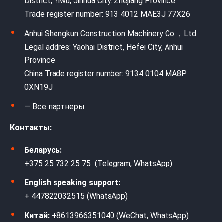
District, Yiwu, Jinhua City, Zhejiang Province
Trade register number: 913 4012 MAE3J 77X26
Anhui Shengkun Construction Machinery Co.，Ltd.
Legal addres: Yaohai District, Hefei City, Anhui
Province
China Trade register number: 9134 0104 MA8P
0XN19J
— Все партнеры
Контакты:
Беларусь:
+375 25 732 25 75 (Telegram, WhatsApp)
English speaking support:
+ 447822032515 (WhatsApp)
Китай:
+8613966351040 (WeChat, WhatsApp)