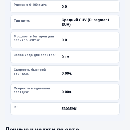
Разгон с 0-100 км/ч:
0.0
Средний SUV (D-segment
Тип авто:
SUV)
Мощность батареи для
0.0
электро -кВт·ч:
Запас хода для электро:
0 км.
Скорость быстрой
0.00ч.
зарядки:
Скорость медленной
0.00ч.
зарядки:
id:
53035981
Данные и услуги по авто