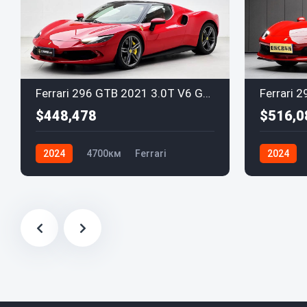
Ferrari 296 GTB 2021 3.0T V6 GTB
$448,478
$516,0
2024
4700км
Ferrari
2024