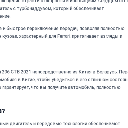
воплощение страсти к скорости и инновациям. Сердцем это
гатель с турбонаддувом, который обеспечивает
ение.
е и быстрое переключение передач, позволяя полностью
узова, характерный для Ferrari, притягивает взгляды и
i 296 GTB 2021 непосредственно из Китая в Беларусь. Пе
мобиля в Китае, чтобы убедиться в его отличном состоян
 гарантирует, что вы получите автомобиль, полностью
B?
ый двигатель и передовые технологии обеспечивают