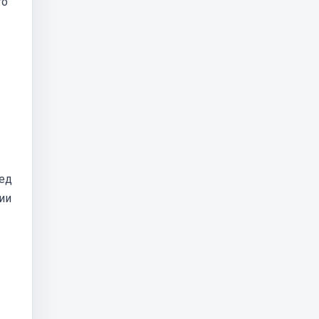
го
ред
ии