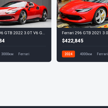
Ferrari 296 GTB 2022 3.0T V6 GTS
84
$422,845
3000км
Ferrari
2024
4000км
Ferrari