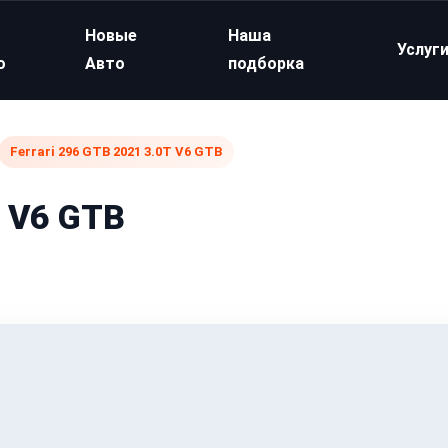
Новые
Наша
Услуг
о
Авто
подборка
Ferrari 296 GTB 2021 3.0T V6 GTB
T V6 GTB