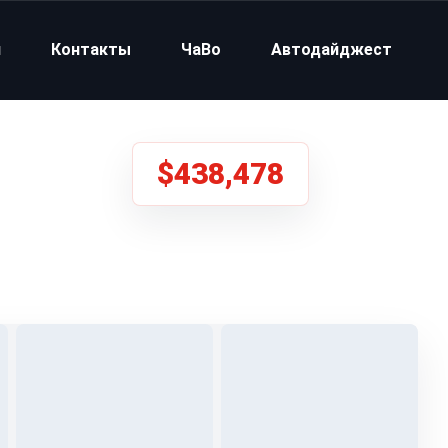
и
Контакты
ЧаВо
Автодайджест
$438,478