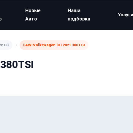
Новые
Наша
Услуг
о
Авто
подборка
en CC
FAW-Volkswagen CC 2021 380TSI
 380TSI