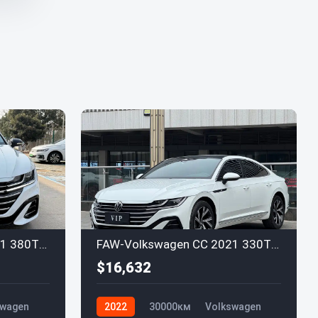
FAW-Volkswagen CC 2021 380TSI Duomu Edition
FAW-Volkswagen CC 2021 330TSI Xuanmu Edition
$16,632
swagen
2022
30000км
Volkswagen