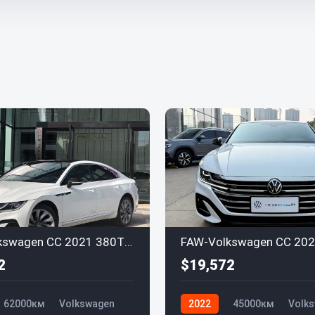
FAW-Volkswagen CC 2021 380TSI Duomu Edition
2
$19,572
62000км
Volkswagen
2022
45000км
Volk