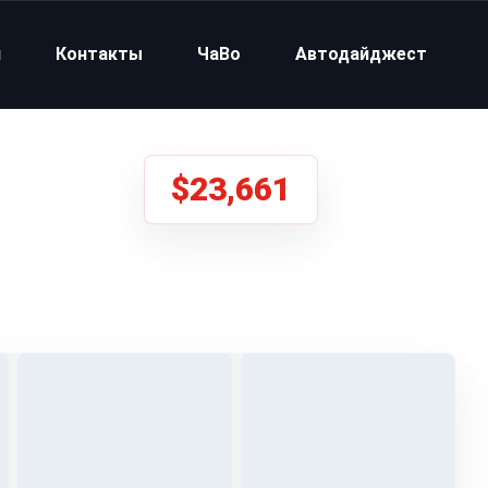
и
Контакты
ЧаВо
Автодайджест
$23,661