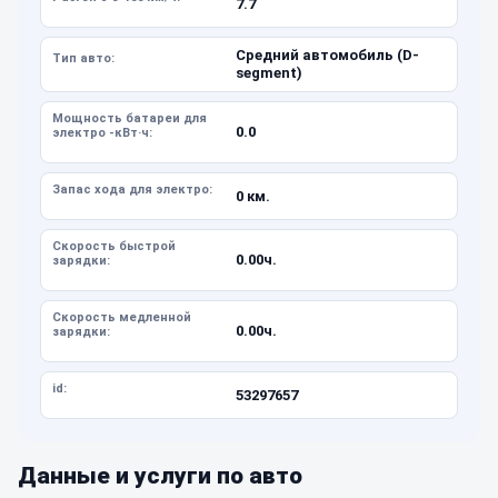
7.7
Средний автомобиль (D-
Тип авто:
segment)
Мощность батареи для
0.0
электро -кВт·ч:
Запас хода для электро:
0 км.
Скорость быстрой
0.00ч.
зарядки:
Скорость медленной
0.00ч.
зарядки:
id:
53297657
Данные и услуги по авто