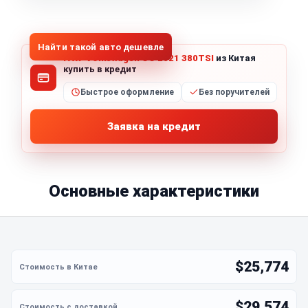
1
/
5
Все фото (5)
Найти такой авто дешевле
FAW-Volkswagen CC 2021 380TSI
из Китая
купить в кредит
Быстрое оформление
Без поручителей
Заявка на кредит
Основные характеристики
$25,774
$29,574