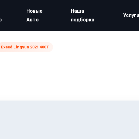
Новые
Наша
Услуг
о
Авто
подборка
Exeed Lingyun 2021 400T