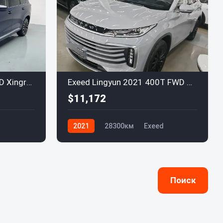
Exeed VX 2021 400T 2WD Xingrui Pro Edition 7-Seater
Exeed Lingyun 2021 400T FWD Xingrui PRO
$11,172
2021
28300км
Exeed
Поиск