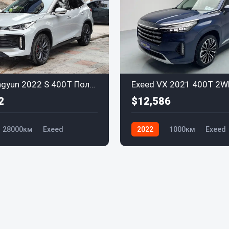
Exeed Lingyun 2022 S 400T Полный приводPRO
2
$12,586
28000км
Exeed
2022
1000км
Exeed