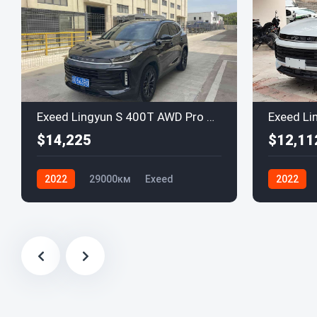
Exeed Lingyun S 400T AWD Pro 2022
$14,225
$12,11
2022
29000км
Exeed
2022