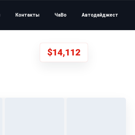
и
Контакты
ЧаВо
Автодайджест
$14,112