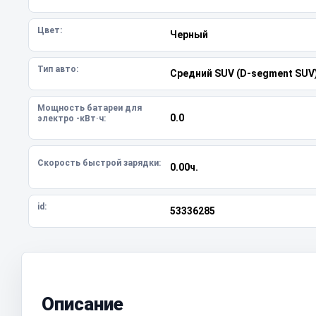
Цвет:
Черный
Тип авто:
Средний SUV (D-segment SUV
Мощность батареи для
0.0
электро -кВт·ч:
Скорость быстрой зарядки:
0.00ч.
id:
53336285
Описание