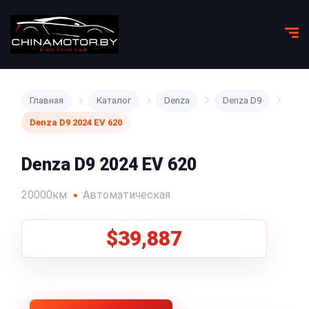
Главная
Каталог
Denza
Denza D9
Denza D9 2024 EV 620
Denza D9 2024 EV 620
20000км
Автоматическая
$39,887
1
/
5
Все фото (5)