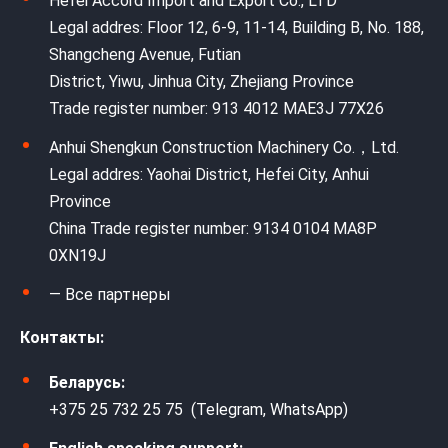
Hefei Accord Import and Export Co., LTD
Legal addres: Floor 12, 6-9, 11-14, Building B, No. 188,
Shangcheng Avenue, Futian
District, Yiwu, Jinhua City, Zhejiang Province
Trade register number: 913 4012 MAE3J 77X26
Anhui Shengkun Construction Machinery Co.，Ltd.
Legal addres: Yaohai District, Hefei City, Anhui
Province
China Trade register number: 9134 0104 MA8P
0XN19J
— Все партнеры
Контакты:
Беларусь:
+375 25 732 25 75 (Telegram, WhatsApp)