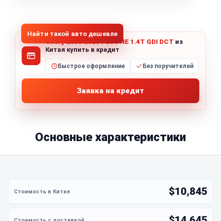
1
/
5
Все фото (5)
Найти такой авто дешевле
Chery Eado 2023 PLUS NE 1.4T GDI DCT
из
Китая купить в кредит
Быстрое оформление
Без поручителей
Заявка на кредит
Основные характеристики
$10,845
$14,645