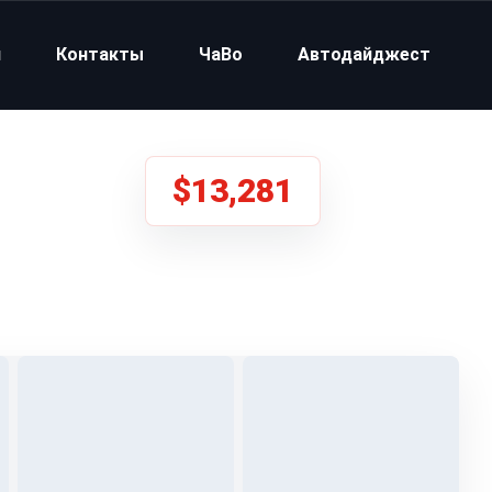
и
Контакты
ЧаВо
Автодайджест
$13,281