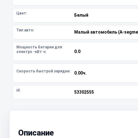
Цвет:
Белый
Тип авто:
Малый автомобиль (A-segme
Мощность батареи для
0.0
электро -кВт·ч:
Скорость быстрой зарядки:
0.00ч.
id:
53302555
Описание