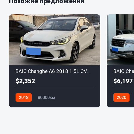
Похожие предложения
BAIC Changhe A6 2018 1.5L CVT Luxury Edition
$2,352
$6,197
2018
80000км
2020
BAIC Changhe
BAIC Chan