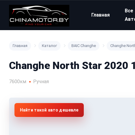
Все
Главная
Авт
Главная
Каталог
BAIC Changhe
Changhe North
Changhe North Star 2020 
7600км
Ручная
Найти такой авто дешевле