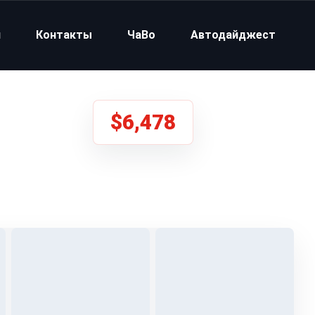
и
Контакты
ЧаВо
Автодайджест
$6,478